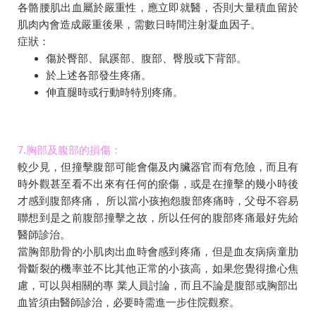
各骼腰肌出血屬於嚴重性，應立即就醫，否則大量積血留於
肌肉內會造成嚴重後果，需數日時間注射凝血因子。
症狀：
傷於臀部、鼠蹊部、腹部、臀股或下背部。
於上述各部發生疼痛。
伸直腿時或行動時特別疼痛。
7.胸部及腹部的損傷：
較少見，但撞擊腹部可能會傷及內臟器官而有危險，而且有
時外觀甚至看不出來有任何的瘀傷，或是在撞擊的幾小時後
才感到腹部疼痛， 所以當小孩抱怨腹部疼痛時，父母不容易
聯想到是之前腹部撞擊之故，所以任何的腹部疼痛最好先給
醫師診治。
當胸部肋骨的小肌肉出血時會感到疼痛，但是血友病病童肋
骨斷裂的機率並不比其他正常的小孩高，如果您覺得擔心焦
慮，可以與相關的專 業人員討論，而且不論是腹部或胸部出
血皆須由醫師診治，必要時需進一步住院觀察。