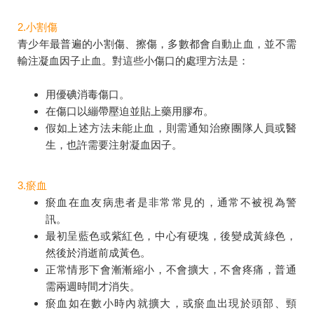
2.小割傷
青少年最普遍的小割傷、擦傷，多數都會自動止血，並不需
輸注凝血因子止血。對這些小傷口的處理方法是：
用優碘消毒傷口。
在傷口以繃帶壓迫並貼上藥用膠布。
假如上述方法未能止血，則需通知治療團隊人員或醫
生，也許需要注射凝血因子。
3.瘀血
瘀血在血友病患者是非常常見的，通常不被視為警
訊。
最初呈藍色或紫紅色，中心有硬塊，後變成黃綠色，
然後於消逝前成黃色。
正常情形下會漸漸縮小，不會擴大，不會疼痛，普通
需兩週時間才消失。
瘀血如在數小時內就擴大，或瘀血出現於頭部、頸