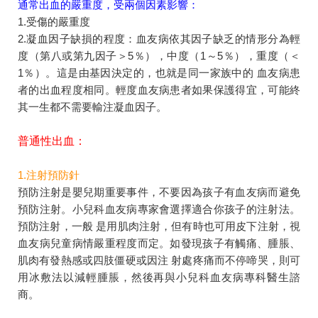
通常出血的嚴重度，受兩個因素影響：
1.受傷的嚴重度
2.凝血因子缺損的程度：血友病依其因子缺乏的情形分為輕
度（第八或第九因子＞5％），中度（1～5％），重度（＜
1％）。這是由基因決定的，也就是同一家族中的 血友病患
者的出血程度相同。輕度血友病患者如果保護得宜，可能終
其一生都不需要輸注凝血因子。
普通性出血：
1.注射預防針
預防注射是嬰兒期重要事件，不要因為孩子有血友病而避免
預防注射。小兒科血友病專家會選擇適合你孩子的注射法。
預防注射，一般 是用肌肉注射，但有時也可用皮下注射，視
血友病兒童病情嚴重程度而定。如發現孩子有觸痛、腫脹、
肌肉有發熱感或四肢僵硬或因注 射處疼痛而不停啼哭，則可
用冰敷法以減輕腫脹，然後再與小兒科血友病專科醫生諮
商。