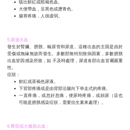
咳出鮮紅或暗褐色血。
大便帶血，呈黑色或瀝青色。
腸胃疼痛，人很虛弱。
5.尿道出血：
發生於腎臟、膀胱、輸尿管和尿道。這種出血的主因是由於
受傷或無緣無故而發生。多數部無特別致病因素，多數膀胱
出血皆因感染所致，如 不及時處理，尿道各部出血皆屬嚴重
性。
症狀：
鮮紅或茶褐色尿液。
下背部疼痛或是由背部沿腿向下串走式的疼痛。
一直疼痛，或忽好忽痛，便尿時疼痛，或頻尿（這也
可能是膀胱感染症狀，需要抗生素來處理）。
6.臀部或大腿肌出血：