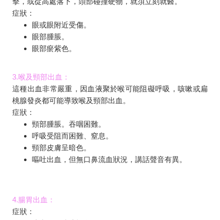
擊，或從高處落下，頭部碰撞硬物，就須立刻就醫。
症狀：
眼或眼附近受傷。
眼部腫脹。
眼部瘀紫色。
3.喉及頸部出血：
這種出血非常嚴重，因血液聚於喉可能阻礙呼吸，咳嗽或扁
桃腺發炎都可能導致喉及頸部出血。
症狀：
頸部腫脹。吞咽困難。
呼吸受阻而困難、窒息。
頸部皮膚呈暗色。
嘔吐出血，但無口鼻流血狀況，講話聲音有異。
4.腸胃出血：
症狀：