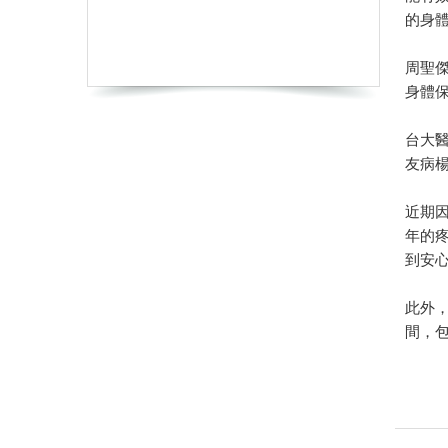
的身
周聖
身體
台大
友病
近期
年的
到安
此外
間，