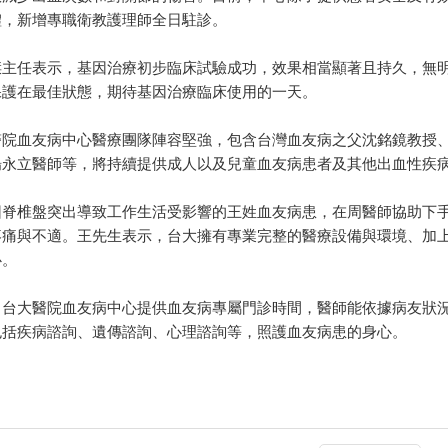
體，新增專職衛教護理師全日駐診。
傑主任表示，基因治療初步臨床試驗成功，效果相當顯著且持久，無
保護在最佳狀態，期待基因治療臨床使用的一天。
醫院血友病中心醫療團隊陣容堅強，包含台灣血友病之父沈銘鏡教授
楊永立醫師等，將持續提供成人以及兒童血友病患者及其他出血性疾
因脊椎盤突出導致工作生活受影響的王姓血友病患，在周醫師協助下
疼痛與不適。王先生表示，台大擁有專業完整的醫療設備與環境、加
心。
，台大醫院血友病中心提供血友病專屬門診時間，醫師能依據病友狀
包括疾病諮詢、遺傳諮詢、心理諮詢等，照護血友病患的身心。